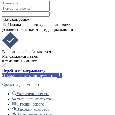
Заказать звонок
Нажимая на кнопку вы принимаете
условия политики конфиденциальности
Ваш запрос обрабатывается.
Мы свяжемся с вами
в течении 15 минут.
Перейти к содержимому
Открыть панель инструментов
Средства доступности
Увеличение текста
Уменьшение текста
Оттенки серого
Высокий контраст
Негативный контраст